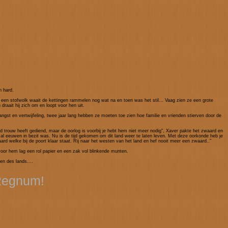
n hard.
, een stofwolk waait de kettingen rammelen nog wat na en toen was het stil... Vaag zien ze een grote
draait hij zich om en loopt voor hen uit.
ngst en vertwijfeling, twee jaar lang hebben ze moeten toe zien hoe familie en vrienden stierven door de
rd trouw heeft gediend, maar de oorlog is voorbij je hebt hem niet meer nodig", Xaver pakte het zwaard en
 al eeuwen in bezit was. Nu is de tijd gekomen om dit land weer te laten leven. Met deze oorkonde heb je
rd welke bij de poort klaar staat. Rij naar het westen van het land en hef nooit meer een zwaard.."
oor hem lag een rol papier en een zak vol blinkende munten.
en des lands....
 Regnum!