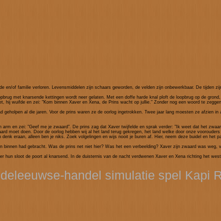
de en/of familie verloren. Levensmiddelen zijn schaars geworden, de velden zijn onbewerkbaar. De tijden zij
opbrug met knarsende kettingen wordt neer gelaten. Met een doffe harde knal ploft de loopbrug op de grond
t, hij wuifde en zei: "Kom binnen Xaver en Xena, de Prins wacht op jullie." Zonder nog een woord te zeggen 
 geholpen al die jaren. Voor de prins waren ze de oorlog ingetrokken. Twee jaar lang moesten ze afzien in a
jn arm en zei: "Geef me je zwaard". De prins zag dat Xaver twijfelde en sprak verder: "Ik weet dat het zwaa
waard moet doen. Door de oorlog hebben wij al het land terug gekregen, het land welke door onze voorouders
nk eraan, alleen ben je niks. Zoek volgelingen en wijs nooit je buren af. Hier, neem deze buidel en het paa
n binnen had gebracht. Was de prins net niet hier? Was het een verbeelding? Xaver zijn zwaard was weg, v
r hun sloot de poort al knarsend. In de duisternis van de nacht verdwenen Xaver en Xena richting het west
deleeuwse-handel simulatie spel Kapi