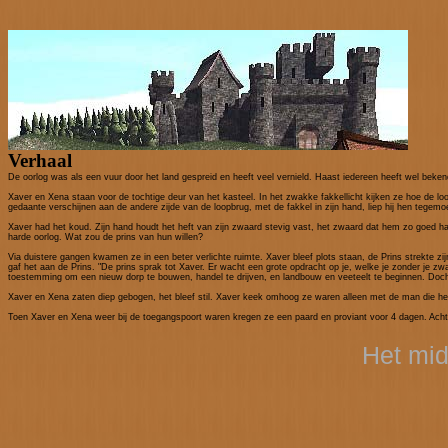
Verhaal
De oorlog was als een vuur door het land gespreid en heeft veel vernield. Haast iedereen heeft wel beken
Xaver en Xena staan voor de tochtige deur van het kasteel. In het zwakke fakkellicht kijken ze hoe de lo
gedaante verschijnen aan de andere zijde van de loopbrug, met de fakkel in zijn hand, liep hij hen tegemoe
Xaver had het koud. Zijn hand houdt het heft van zijn zwaard stevig vast, het zwaard dat hem zo goed had
harde oorlog. Wat zou de prins van hun willen?
Via duistere gangen kwamen ze in een beter verlichte ruimte. Xaver bleef plots staan, de Prins strekte zi
gaf het aan de Prins. "De prins sprak tot Xaver. Er wacht een grote opdracht op je, welke je zonder je z
toestemming om een nieuw dorp te bouwen, handel te drijven, en landbouw en veeteelt te beginnen. Doch de
Xaver en Xena zaten diep gebogen, het bleef stil. Xaver keek omhoog ze waren alleen met de man die he
Toen Xaver en Xena weer bij de toegangspoort waren kregen ze een paard en proviant voor 4 dagen. Achte
Het mid